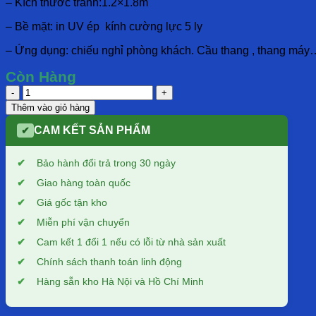
– Kích thước tranh:1.2×1.8m
– Bề mặt: in UV ép kính cường lực 5 ly
– Ứng dụng: chiếu nghỉ phòng khách. Cầu thang , thang máy
Còn Hàng
Gạch
thảm
Thêm vào giỏ hàng
G7-
TM013
CAM KẾT SẢN PHẨM
✔
số
lượng
Bảo hành đổi trả trong 30 ngày
Giao hàng toàn quốc
Giá gốc tận kho
Miễn phí vận chuyển
Cam kết 1 đổi 1 nếu có lỗi từ nhà sản xuất
Chính sách thanh toán linh động
Hàng sẵn kho Hà Nội và Hồ Chí Minh