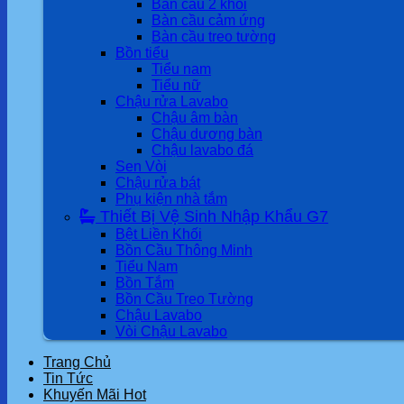
Bàn cầu 2 khối
Bàn cầu cảm ứng
Bàn cầu treo tường
Bồn tiểu
Tiểu nam
Tiểu nữ
Chậu rửa Lavabo
Chậu âm bàn
Chậu dương bàn
Chậu lavabo đá
Sen Vòi
Chậu rửa bát
Phụ kiện nhà tắm
Thiết Bị Vệ Sinh Nhập Khẩu G7
Bệt Liền Khối
Bồn Cầu Thông Minh
Tiểu Nam
Bồn Tắm
Bồn Cầu Treo Tường
Chậu Lavabo
Vòi Chậu Lavabo
Trang Chủ
Tin Tức
Khuyến Mãi Hot