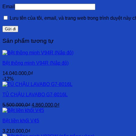
Email
Lưu tên của tôi, email, và trang web trong trình duyệt này ch
Sản phẩm tương tự
Bệt thông minh V94R (Nắp đỏ)
14.040.000,0
₫
-12%
TỦ CHẬU LAVABO G7-8016L
Giá
Giá
5.500.000,0
₫
4.860.000,0
₫
gốc
hiện
là:
tại
Bệt liền khối V45
5.500.000,0₫.
là:
4.860.000,0₫.
3.210.000,0
₫