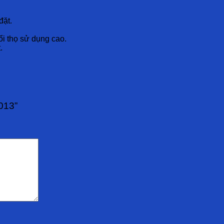
đặt.
i thọ sử dụng cao.
.
013”