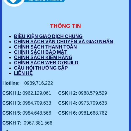
THÔNG TIN
ĐIỀU KIỆN GIAO DỊCH CHUNG
CHÍNH SÁCH VẬN CHUYỂN VÀ GIAO NHẬN
CHÍNH SÁCH THANH TOÁN
CHÍNH SÁCH BẢO MẬT
CHÍNH SÁCH KIỂM HÀNG
CHÍNH SÁCH WEB G7BUILD
CÂU HỎI THƯỜNG GẶP
LIÊN HỆ
Hotline:
0939.716.222
CSKH 1:
0962.129.061
CSKH 2:
0988.579.529
CSKH 3:
0984.709.633
CSKH 4:
0973.709.633
CSKH 5:
0984.648.566
CSKH 6:
0981.668.762
CSKH 7:
0967.381.566