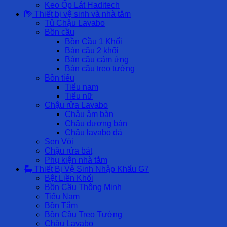
Keo Ốp Lát Haditech
Thiết bị vệ sinh và nhà tắm
Tủ Chậu Lavabo
Bồn cầu
Bồn Cầu 1 Khối
Bàn cầu 2 khối
Bàn cầu cảm ứng
Bàn cầu treo tường
Bồn tiểu
Tiểu nam
Tiểu nữ
Chậu rửa Lavabo
Chậu âm bàn
Chậu dương bàn
Chậu lavabo đá
Sen Vòi
Chậu rửa bát
Phụ kiện nhà tắm
Thiết Bị Vệ Sinh Nhập Khẩu G7
Bệt Liền Khối
Bồn Cầu Thông Minh
Tiểu Nam
Bồn Tắm
Bồn Cầu Treo Tường
Chậu Lavabo