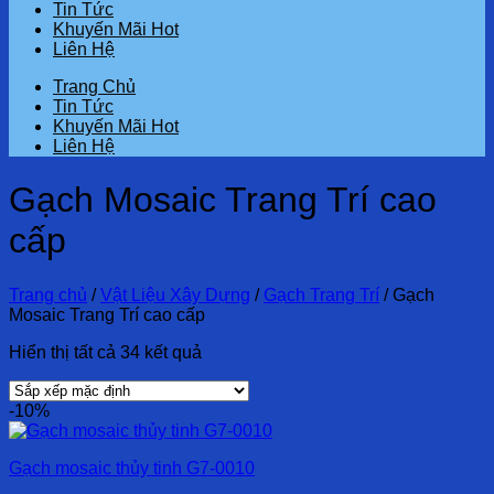
Tin Tức
Khuyến Mãi Hot
Liên Hệ
Trang Chủ
Tin Tức
Khuyến Mãi Hot
Liên Hệ
Gạch Mosaic Trang Trí cao
cấp
Trang chủ
/
Vật Liệu Xây Dựng
/
Gạch Trang Trí
/
Gạch
Mosaic Trang Trí cao cấp
Hiển thị tất cả 34 kết quả
-10%
Gạch mosaic thủy tinh G7-0010