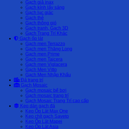
Gạch giả inax
Gạch kính lấy sáng
Gạch lục giác
Gạch thẻ
Gạch thông gió
Gạch tranh, Gạch 3D
Gạch Trang Trí Khác
Gạch ốp lát
Gạch men Terrazzo
Gạch men Thăng Long
Gạch men Prime
Gạch men Taicera
Gạch men Viglacera
Gạch Men Vitto
Gạch Men Nhập Khẩu
Đá trang trí
Gạch Mosaic
Gạch mosaic bể bơi
Gạch mosaic trang trí
Gạch Mosaic Trang Trí cao cấp
Keo dán gạch đá
Keo Ốp Lát Max One
Keo chít gạch Saveto
Keo Ốp Lát Mapei
Keo Ốp Lát Asia