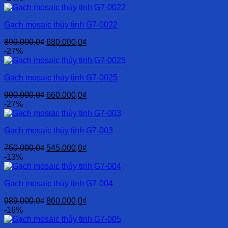
là:
tại
565.000,0₫.
là:
Gạch mosaic thủy tinh G7-0022
400.000,0₫.
Giá
Giá
899.000,0
₫
680.000,0
₫
gốc
hiện
-27%
là:
tại
899.000,0₫.
là:
Gạch mosaic thủy tinh G7-0025
680.000,0₫.
Giá
Giá
900.000,0
₫
660.000,0
₫
gốc
hiện
-27%
là:
tại
900.000,0₫.
là:
Gạch mosaic thủy tinh G7-003
660.000,0₫.
Giá
Giá
750.000,0
₫
545.000,0
₫
gốc
hiện
-13%
là:
tại
750.000,0₫.
là:
Gạch mosaic thủy tinh G7-004
545.000,0₫.
Giá
Giá
989.000,0
₫
860.000,0
₫
gốc
hiện
-16%
là:
tại
989.000,0₫.
là: