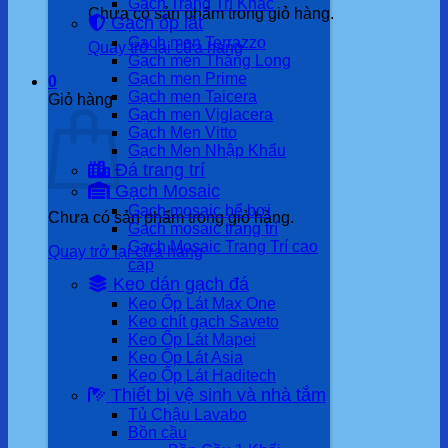
Gạch Trang Trí Khác
Chưa có sản phẩm trong giỏ hàng.
Gạch ốp lát
Gạch men Terrazzo
Quay trở lại cửa hàng
Gạch men Thăng Long
Gạch men Prime
0
Gạch men Taicera
Giỏ hàng
Gạch men Viglacera
Gạch Men Vitto
Gạch Men Nhập Khẩu
Đá trang trí
Gạch Mosaic
Gạch mosaic bể bơi
Chưa có sản phẩm trong giỏ hàng.
Gạch mosaic trang trí
Gạch Mosaic Trang Trí cao
Quay trở lại cửa hàng
cấp
Keo dán gạch đá
Keo Ốp Lát Max One
Keo chít gạch Saveto
Keo Ốp Lát Mapei
Keo Ốp Lát Asia
Keo Ốp Lát Haditech
Thiết bị vệ sinh và nhà tắm
Tủ Chậu Lavabo
Bồn cầu