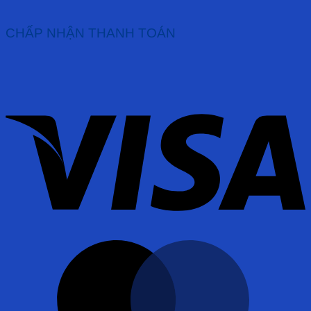
CHẤP NHẬN THANH TOÁN
V
M