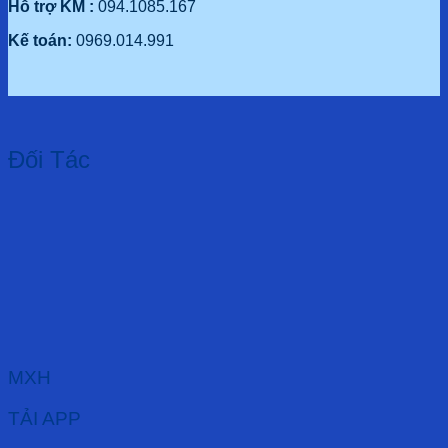
Hỗ trợ KM :
094.1085.167
Kế toán:
0969.014.991
Đối Tác
MXH
TẢI APP