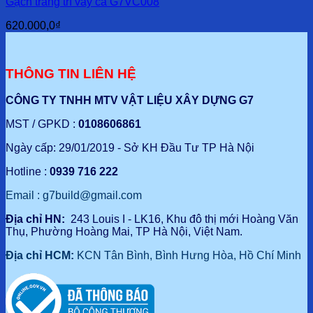
Gạch trang trí vẩy cá G7VC008
1.050.000,0₫.
là:
920.000,0₫.
620.000,0
₫
THÔNG TIN LIÊN HỆ
CÔNG TY TNHH MTV VẬT LIỆU XÂY DỰNG G7
MST / GPKD :
0108606861
Ngày cấp: 29/01/2019 - Sở KH Đầu Tư TP Hà Nội
Hotline :
0939 716 222
Email : g7build@gmail.com
Địa chỉ HN:
243 Louis I - LK16, Khu đô thị mới Hoàng Văn
Thụ, Phường Hoàng Mai, TP Hà Nội, Việt Nam.
Địa chỉ HCM:
KCN Tân Bình, Bình Hưng Hòa, Hồ Chí Minh