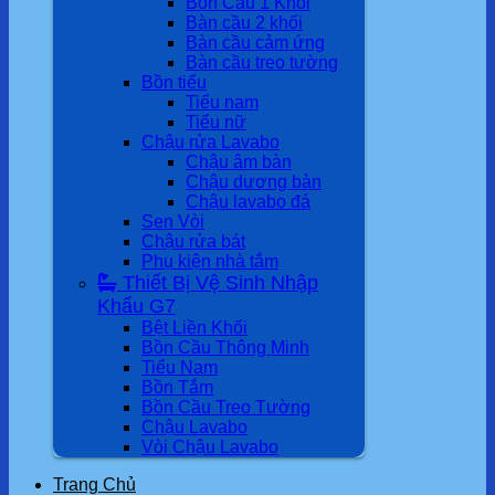
Bồn Cầu 1 Khối
Bàn cầu 2 khối
Bàn cầu cảm ứng
Bàn cầu treo tường
Bồn tiểu
Tiểu nam
Tiểu nữ
Chậu rửa Lavabo
Chậu âm bàn
Chậu dương bàn
Chậu lavabo đá
Sen Vòi
Chậu rửa bát
Phụ kiện nhà tắm
Thiết Bị Vệ Sinh Nhập
Khẩu G7
Bệt Liền Khối
Bồn Cầu Thông Minh
Tiểu Nam
Bồn Tắm
Bồn Cầu Treo Tường
Chậu Lavabo
Vòi Chậu Lavabo
Trang Chủ