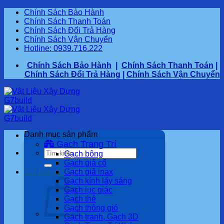
Bỏ
Chính Sách Bảo Hành
qua
Chính Sách Thanh Toán
nội
Chính Sách Đổi Trả Hàng
dung
Chính Sách Vận Chuyển
Hotline: 0939.716.222
Chính Sách Bảo Hành
|
Chính Sách Thanh Toán
|
Chính Sách Đổi Trả Hàng
|
Chính Sách Vận Chuyển
Danh mục sản phẩm
Gạch Trang Trí
Tìm
Gạch bông
kiếm:
Gạch giả cổ
Giỏ hàng /
0,0
Gạch giả inax
₫
0
Gạch kính lấy sáng
Gạch lục giác
Gạch thẻ
Gạch thông gió
Gạch tranh, Gạch 3D