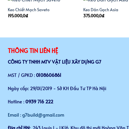
Keo Chiết Mạch Saveto
Keo Dán Gạch Asia
195.000,0
₫
375.000,0
₫
THÔNG TIN LIÊN HỆ
CÔNG TY TNHH MTV VẬT LIỆU XÂY DỰNG G7
MST / GPKD :
0108606861
Ngày cấp: 29/01/2019 - Sở KH Đầu Tư TP Hà Nội
Hotline :
0939 716 222
Email : g7build@gmail.com
Địa chỉ HN:
243 Louis I - LK16, Khu đô thị mới Hoàng Văn 