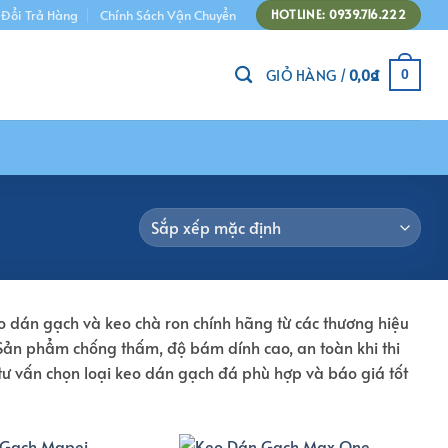
 Đổi Trả Hàng
Chính Sách Vận Chuyển
HOTLINE: 0939.716.222
GIỎ HÀNG /
0,0
₫
0
eo dán gạch và keo chà ron chính hãng từ các thương hiệu
. Sản phẩm chống thấm, độ bám dính cao, an toàn khi thi
 tư vấn chọn loại keo dán gạch đá phù hợp và báo giá tốt