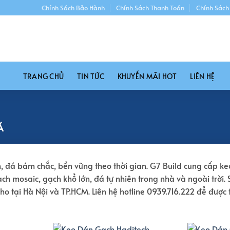
Chính Sách Bảo Hành
Chính Sách Thanh Toán
Chính Sách
TRANG CHỦ
TIN TỨC
KHUYẾN MÃI HOT
LIÊN HỆ
Á
h, đá bám chắc, bền vững theo thời gian. G7 Build cung cấp k
ch mosaic, gạch khổ lớn, đá tự nhiên trong nhà và ngoài trời
ho tại Hà Nội và TP.HCM. Liên hệ hotline 0939.716.222 để được