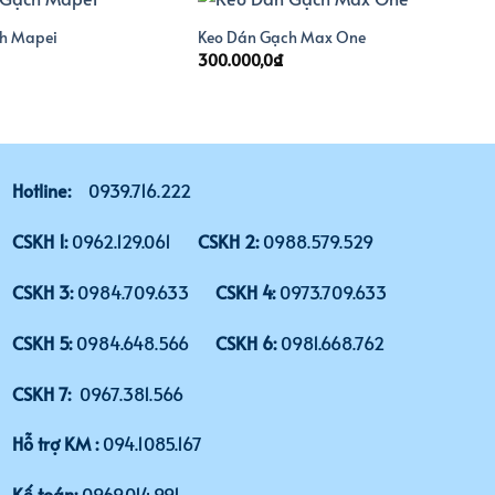
h Mapei
Keo Dán Gạch Max One
300.000,0
₫
Hotline:
0939.716.222
CSKH 1:
0962.129.061
CSKH 2:
0988.579.529
CSKH 3:
0984.709.633
CSKH 4:
0973.709.633
CSKH 5:
0984.648.566
CSKH 6:
0981.668.762
CSKH 7:
0967.381.566
Hỗ trợ KM :
094.1085.167
Kế toán:
0969.014.991