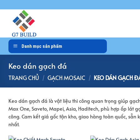
Bỏ
qua
nội
dung
Danh mục sản phẩm
Keo dán gạch đá
TRANG CHỦ
/
GẠCH MOSAIC
/
KEO DÁN GẠCH Đ
Keo dán gạch đá là vật liệu thi công quan trọng giúp gạc
Max One, Saveto, Mapei, Asia, Haditech, phù hợp ốp lát gạ
công. Cam kết giá gốc tận kho, giao hàng toàn quốc, sẵn k
nhất.