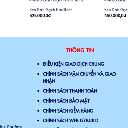
Keo Dán Gạch Haditech
Keo Dán Gạc
325.000,0
₫
450.000,0
₫
THÔNG TIN
ĐIỀU KIỆN GIAO DỊCH CHUNG
CHÍNH SÁCH VẬN CHUYỂN VÀ GIAO
NHẬN
CHÍNH SÁCH THANH TOÁN
CHÍNH SÁCH BẢO MẬT
CHÍNH SÁCH KIỂM HÀNG
CHÍNH SÁCH WEB G7BUILD
Thụ, Phường