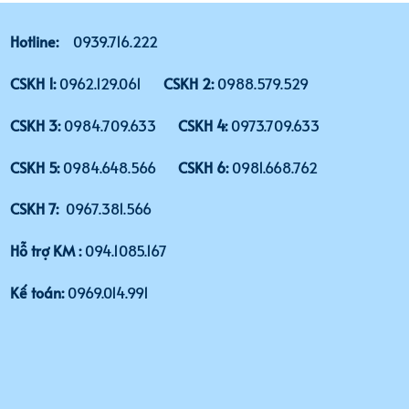
Hotline:
0939.716.222
CSKH 1:
0962.129.061
CSKH 2:
0988.579.529
CSKH 3:
0984.709.633
CSKH 4:
0973.709.633
CSKH 5:
0984.648.566
CSKH 6:
0981.668.762
CSKH 7:
0967.381.566
Hỗ trợ KM :
094.1085.167
Kế toán:
0969.014.991