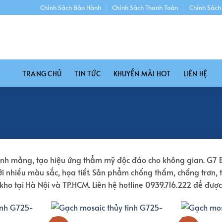
Chính Sách Bảo Hành
Chính Sách Thanh Toán
Chính Sách
TRANG CHỦ
TIN TỨC
KHUYẾN MÃI HOT
LIÊN HỆ
hành mảng, tạo hiệu ứng thẩm mỹ độc đáo cho không gian. G7 
ới nhiều màu sắc, họa tiết. Sản phẩm chống thấm, chống trơn,
kho tại Hà Nội và TP.HCM. Liên hệ hotline 0939.716.222 để đượ