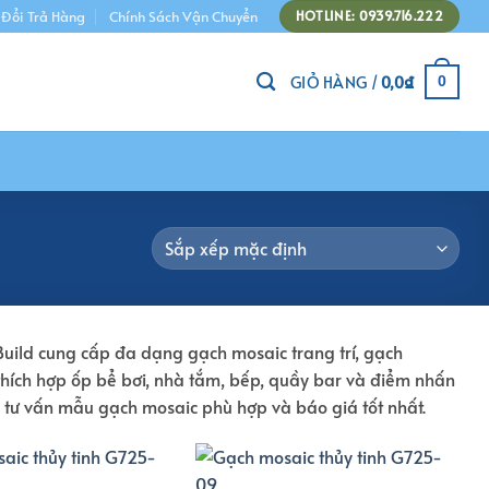
 Đổi Trả Hàng
Chính Sách Vận Chuyển
HOTLINE: 0939.716.222
GIỎ HÀNG /
0,0
₫
0
Build cung cấp đa dạng gạch mosaic trang trí, gạch
 thích hợp ốp bể bơi, nhà tắm, bếp, quầy bar và điểm nhấn
c tư vấn mẫu gạch mosaic phù hợp và báo giá tốt nhất.