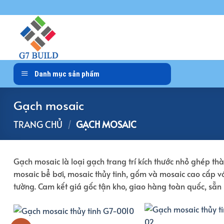
Bỏ
qua
nội
dung
Danh mục sản phẩm
Gạch mosaic
TRANG CHỦ
/
GẠCH MOSAIC
Gạch mosaic là loại gạch trang trí kích thước nhỏ ghép t
mosaic bể bơi, mosaic thủy tinh, gốm và mosaic cao cấp v
tường. Cam kết giá gốc tận kho, giao hàng toàn quốc, sẵn 