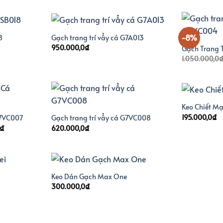
tại
là:
tại
.
là:
650.000,0₫.
là:
870.000,0₫.
570.000,0₫.
-8%
8
Gạch trang trí vẩy cá G7A013
Giá
950.000,0
₫
Gạch Trang 
hiện
1.050.000,0
tại
.
là:
570.000,0₫.
Keo Chiết Mạ
195.000,0
₫
G7VC007
Gạch trang trí vẩy cá G7VC008
Giá
₫
620.000,0
₫
hiện
tại
0₫.
là:
920.000,0₫.
Keo Dán Gạch Max One
300.000,0
₫