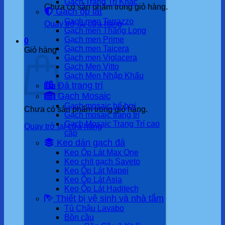
Gạch Trang Trí Khác
Chưa có sản phẩm trong giỏ hàng.
Gạch ốp lát
Gạch men Terrazzo
Quay trở lại cửa hàng
Gạch men Thăng Long
Gạch men Prime
0
Gạch men Taicera
Giỏ hàng
Gạch men Viglacera
Gạch Men Vitto
Gạch Men Nhập Khẩu
Đá trang trí
Gạch Mosaic
Gạch mosaic bể bơi
Chưa có sản phẩm trong giỏ hàng.
Gạch mosaic trang trí
Gạch Mosaic Trang Trí cao
Quay trở lại cửa hàng
cấp
Keo dán gạch đá
Keo Ốp Lát Max One
Keo chít gạch Saveto
Keo Ốp Lát Mapei
Keo Ốp Lát Asia
Keo Ốp Lát Haditech
Thiết bị vệ sinh và nhà tắm
Tủ Chậu Lavabo
Bồn cầu