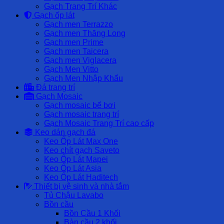
Gạch Trang Trí Khác
Gạch ốp lát
Gạch men Terrazzo
Gạch men Thăng Long
Gạch men Prime
Gạch men Taicera
Gạch men Viglacera
Gạch Men Vitto
Gạch Men Nhập Khẩu
Đá trang trí
Gạch Mosaic
Gạch mosaic bể bơi
Gạch mosaic trang trí
Gạch Mosaic Trang Trí cao cấp
Keo dán gạch đá
Keo Ốp Lát Max One
Keo chít gạch Saveto
Keo Ốp Lát Mapei
Keo Ốp Lát Asia
Keo Ốp Lát Haditech
Thiết bị vệ sinh và nhà tắm
Tủ Chậu Lavabo
Bồn cầu
Bồn Cầu 1 Khối
Bàn cầu 2 khối