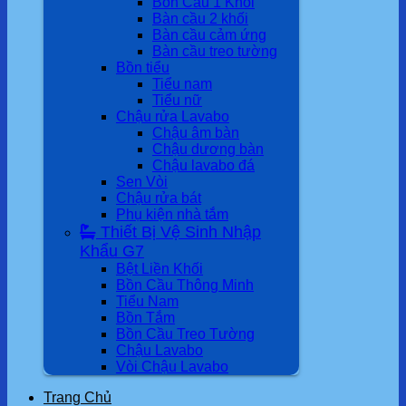
Bồn Cầu 1 Khối
Bàn cầu 2 khối
Bàn cầu cảm ứng
Bàn cầu treo tường
Bồn tiểu
Tiểu nam
Tiểu nữ
Chậu rửa Lavabo
Chậu âm bàn
Chậu dương bàn
Chậu lavabo đá
Sen Vòi
Chậu rửa bát
Phụ kiện nhà tắm
Thiết Bị Vệ Sinh Nhập
Khẩu G7
Bệt Liền Khối
Bồn Cầu Thông Minh
Tiểu Nam
Bồn Tắm
Bồn Cầu Treo Tường
Chậu Lavabo
Vòi Chậu Lavabo
Trang Chủ