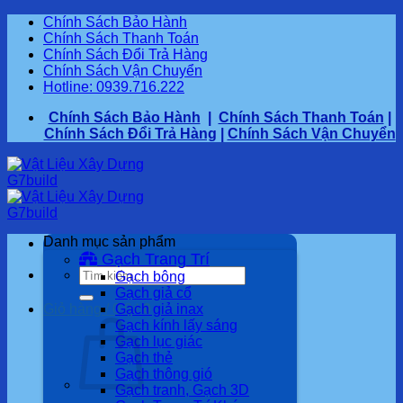
Bỏ
Chính Sách Bảo Hành
qua
Chính Sách Thanh Toán
nội
Chính Sách Đổi Trả Hàng
dung
Chính Sách Vận Chuyển
Hotline: 0939.716.222
Chính Sách Bảo Hành
|
Chính Sách Thanh Toán
|
Chính Sách Đổi Trả Hàng
|
Chính Sách Vận Chuyển
Danh mục sản phẩm
Gạch Trang Trí
Tìm
Gạch bông
kiếm:
Gạch giả cổ
Giỏ hàng /
0,0
Gạch giả inax
₫
0
Gạch kính lấy sáng
Gạch lục giác
Gạch thẻ
Gạch thông gió
Gạch tranh, Gạch 3D