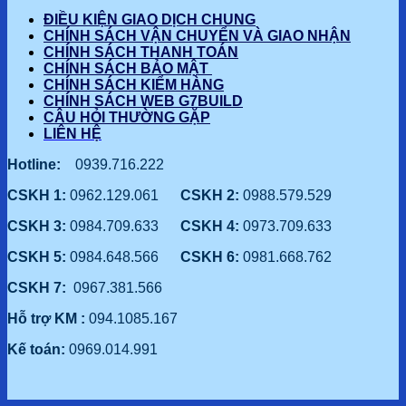
ĐIỀU KIỆN GIAO DỊCH CHUNG
CHÍNH SÁCH VẬN CHUYỂN VÀ GIAO NHẬN
CHÍNH SÁCH THANH TOÁN
CHÍNH SÁCH BẢO MẬT
CHÍNH SÁCH KIỂM HÀNG
CHÍNH SÁCH WEB G7BUILD
CÂU HỎI THƯỜNG GẶP
LIÊN HỆ
Hotline:
0939.716.222
CSKH 1:
0962.129.061
CSKH 2:
0988.579.529
CSKH 3:
0984.709.633
CSKH 4:
0973.709.633
CSKH 5:
0984.648.566
CSKH 6:
0981.668.762
CSKH 7:
0967.381.566
Hỗ trợ KM :
094.1085.167
Kế toán:
0969.014.991