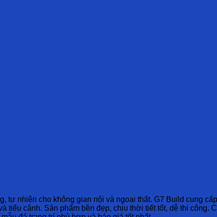
ng, tự nhiên cho không gian nội và ngoại thất. G7 Build cung cấp 
à tiểu cảnh. Sản phẩm bền đẹp, chịu thời tiết tốt, dễ thi công. 
ẫu đá trang trí phù hợp và báo giá tốt nhất.