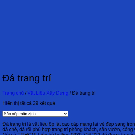
Đá trang trí
Trang chủ
/
Vật Liệu Xây Dựng
/
Đá trang trí
Hiển thị tất cả 29 kết quả
Đá trang trí là vật liệu ốp lát cao cấp mang lại vẻ đẹp sang trọ
đá chẻ, đá rối phù hợp trang trí phòng khách, sân vườn, cổng v
Nội và TP.HCM. Liên hệ hotline 0939.716.222 để được tư vấn m