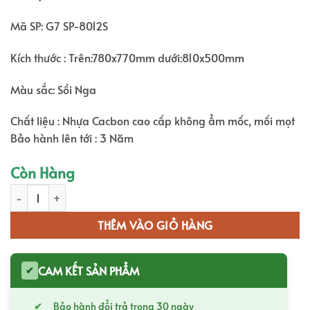
là:
tại
4.500.000,0₫.
là:
Mã SP: G7 SP-8012S
3.510.000,0
Kích thước : Trên:780x770mm dưới:810x500mm
Màu sắc: Sồi Nga
Chất liệu : Nhựa Cacbon cao cấp không ẩm mốc, mối mọt
Bảo hành lên tới : 3 Năm
Còn Hàng
Tủ Chậu Lavabo G7 - 8012S số lượng
THÊM VÀO GIỎ HÀNG
CAM KẾT SẢN PHẨM
✔
Bảo hành đổi trả trong 30 ngày