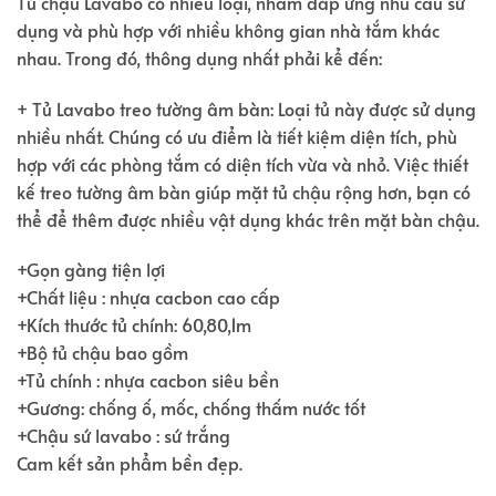
Tủ chậu Lavabo có nhiều loại, nhằm đáp ứng nhu cầu sử
dụng và phù hợp với nhiều không gian nhà tắm khác
nhau. Trong đó, thông dụng nhất phải kể đến:
+ Tủ Lavabo treo tường âm bàn: Loại tủ này được sử dụng
nhiều nhất. Chúng có ưu điểm là tiết kiệm diện tích, phù
hợp với các phòng tắm có diện tích vừa và nhỏ. Việc thiết
kế treo tường âm bàn giúp mặt tủ chậu rộng hơn, bạn có
thể để thêm được nhiều vật dụng khác trên mặt bàn chậu.
+Gọn gàng tiện lợi
+Chất liệu : nhựa cacbon cao cấp
+Kích thước tủ chính: 60,80,1m
+Bộ tủ chậu bao gồm
+Tủ chính : nhựa cacbon siêu bền
+Gương: chống ố, mốc, chống thấm nước tốt
+Chậu sứ lavabo : sứ trắng
Cam kết sản phẩm bền đẹp.