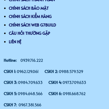
CHÍNH SÁCH BẢO MẬT
CHÍNH SÁCH KIỂM HÀNG
CHÍNH SÁCH WEB G7BUILD
CÂU HỎI THƯỜNG GẶP
LIÊN HỆ
Hotline:
0939.716.222
CSKH 1:
0962.129.061
CSKH 2:
0988.579.529
CSKH 3:
0984.709.633
CSKH 4:
0973.709.633
CSKH 5:
0984.648.566
CSKH 6:
0981.668.762
CSKH 7:
0967.381.566