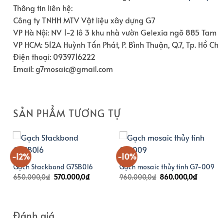
Thông tin liên hệ:
Công ty TNHH MTV Vật liệu xây dựng G7
VP Hà Nội: NV 1-2 lô 3 khu nhà vườn Gelexia ngõ 885 Tam 
VP HCM: 512A Huỳnh Tấn Phát, P. Bình Thuận, Q.7, Tp. Hồ C
Điện thoại: 0939716222
Email: g7mosaic@gmail.com
SẢN PHẨM TƯƠNG TỰ
-12%
-10%
Gạch Stackbond G7SB016
Gạch mosaic thủy tinh G7-009
Giá
Giá
Giá
Giá
650.000,0
₫
570.000,0
₫
960.000,0
₫
860.000,0
₫
gốc
hiện
gốc
hiện
là:
tại
là:
tại
650.000,0₫.
là:
960.000,0₫.
là:
570.000,0₫.
860.0
Đánh giá