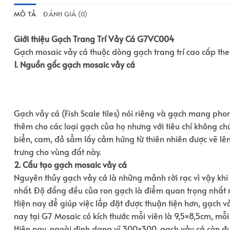
MÔ TẢ
ĐÁNH GIÁ (0)
Giới thiệu Gạch Trang Trí Vảy Cá G7VC004
Gạch mosaic vảy cá thuộc dòng gạch trang trí cao cấp th
1. Nguồn gốc gạch mosaic vảy cá
Gạch vảy cá (Fish Scale tiles) nói riêng và gạch mang phon
thêm cho các loại gạch của họ nhưng với tiêu chí không ch
biển, cam, đỏ sẫm lấy cảm hứng từ thiên nhiên được vẽ l
trưng cho vùng đất này.
2. Cấu tạo gạch mosaic vảy cá
Nguyên thủy gạch vảy cá là những mảnh rời rạc vì vậy khi
nhất. Độ đồng đều của ron gạch là điểm quan trọng nhất
Hiện nay để giúp việc lắp đặt được thuận tiện hơn, gạch
nay tại G7 Mosaic có kích thước mỗi viên là 9,5×8,5cm, mỗi
Hiện nay, ngoài định dạng vĩ 300×300, gạch vảy cá còn đư