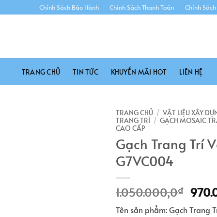
Chính Sách Bảo Hành
Chính Sách Thanh Toán
Chính Sách
TRANG CHỦ
TIN TỨC
KHUYẾN MÃI HOT
LIÊN HỆ
TRANG CHỦ
/
VẬT LIỆU XÂY DỰ
TRANG TRÍ
/
GẠCH MOSAIC TR
CAO CẤP
Gạch Trang Trí 
G7VC004
Giá
1.050.000,0
970.
₫
gốc
Tên sản phẩm: Gạch Trang T
là: