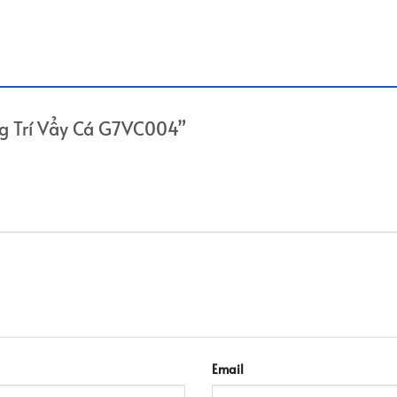
ang Trí Vẩy Cá G7VC004”
Email