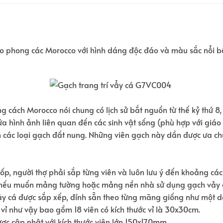
eo phong các Morocco với hình dáng độc đáo và màu sắc nổi bậ
g cách Morocco nói chung có lịch sử bắt nguồn từ thế kỷ thứ 8,
ứa hình ảnh liên quan đến các sinh vật sống (phù hợp với giáo 
ên các loại gạch đất nung. Những viên gạch này dần được ưa 
 ốp, người thợ phải sắp từng viên và luôn lưu ý đến khoảng c
 nếu muốn mảng tường hoặc mảng nền nhà sử dụng gạch vảy cá
 vảy cá được sắp xếp, đính sẵn theo từng mãng giống như một
 vỉ như vậy bao gồm 18 viên có kích thước vỉ là 30x30cm.
ợc cập nhật với kích thước viên lớn 150x170mm.