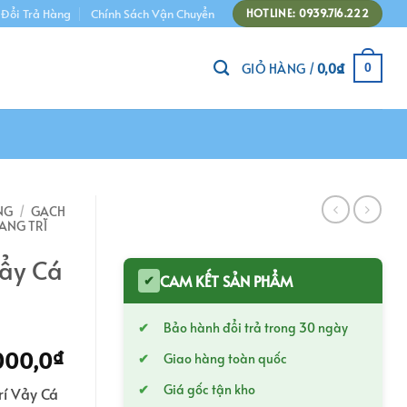
 Đổi Trả Hàng
Chính Sách Vận Chuyển
HOTLINE: 0939.716.222
GIỎ HÀNG /
0,0
₫
0
NG
/
GẠCH
ANG TRÍ
Vẩy Cá
CAM KẾT SẢN PHẨM
✔
Bảo hành đổi trả trong 30 ngày
Giá
000,0
₫
Giao hàng toàn quốc
hiện
Giá gốc tận kho
rí Vảy Cá
tại