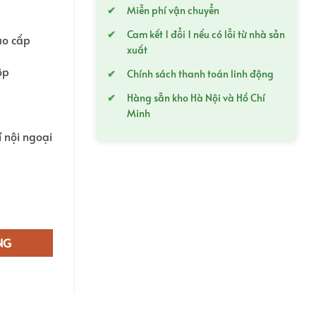
0.000,0₫.
là:
Miễn phí vận chuyển
970.000,0₫.
Cam kết 1 đổi 1 nếu có lỗi từ nhà sản
ao cấp
xuất
ộp
Chính sách thanh toán linh động
Hàng sẵn kho Hà Nội và Hồ Chí
Minh
 nội ngoại
số lượng
NG