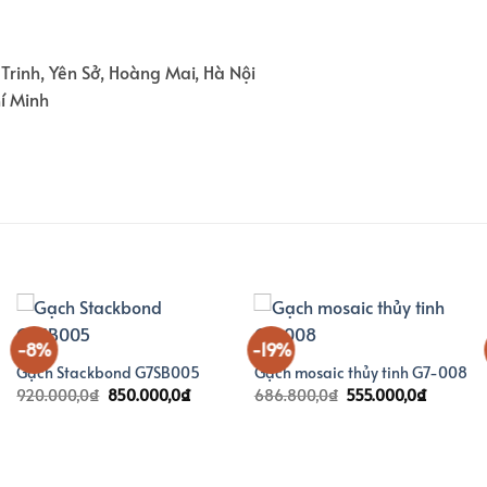
Trinh, Yên Sở, Hoàng Mai, Hà Nội
hí Minh
-8%
-19%
Gạch Stackbond G7SB005
Gạch mosaic thủy tinh G7-008
Giá
Giá
Giá
Giá
920.000,0
₫
850.000,0
₫
686.800,0
₫
555.000,0
₫
gốc
hiện
gốc
hiện
là:
tại
là:
tại
920.000,0₫.
là:
686.800,0₫.
là:
00,0₫.
850.000,0₫.
555.000,