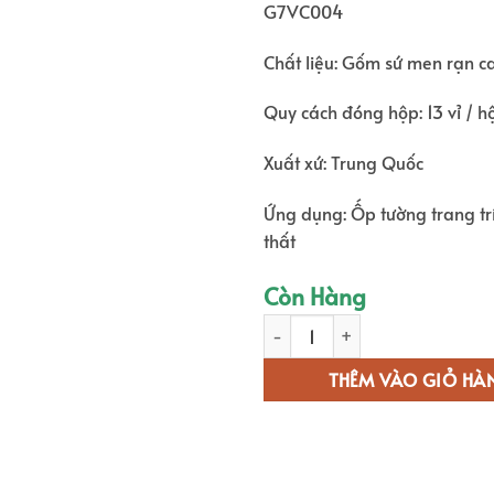
G7VC004
1.05
Chất liệu: Gốm sứ men rạn c
Quy cách đóng hộp: 13 vỉ / h
Xuất xứ: Trung Quốc
Ứng dụng: Ốp tường trang trí
thất
Còn Hàng
Gạch Trang Trí Vẩy Cá G7VC004 
THÊM VÀO GIỎ HÀ