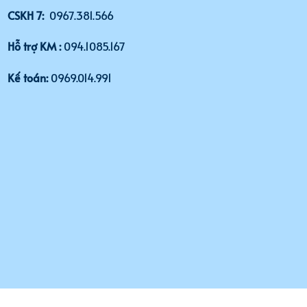
CSKH 7:
0967.381.566
Hỗ trợ KM :
094.1085.167
Kế toán:
0969.014.991