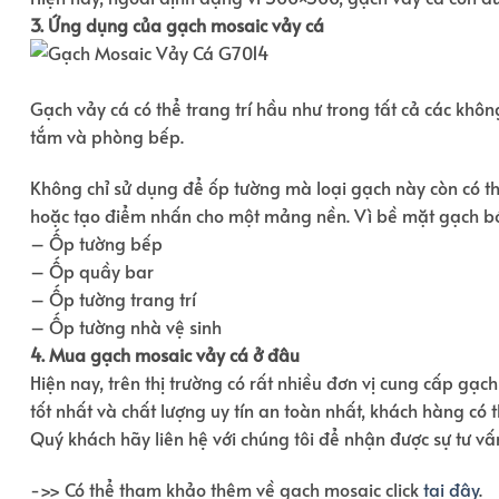
3. Ứng dụng của gạch mosaic vảy cá
Gạch vảy cá có thể trang trí hầu như trong tất cả các khô
tắm và phòng bếp.
Không chỉ sử dụng để ốp tường mà loại gạch này còn có thể 
hoặc tạo điểm nhấn cho một mảng nền. Vì bề mặt gạch bóng
– Ốp tường bếp
– Ốp quầy bar
– Ốp tường trang trí
– Ốp tường nhà vệ sinh
4. Mua gạch mosaic vảy cá ở đâu
Hiện nay, trên thị trường có rất nhiều đơn vị cung cấp gạ
tốt nhất và chất lượng uy tín an toàn nhất, khách hàng có 
Quý khách hãy liên hệ với chúng tôi để nhận được sự tư vấn
->> Có thể tham khảo thêm về gạch mosaic click
tại đây
.