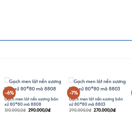
-6%
-7%
Gạch men lát nền xương bán
Gạch men lát nền xương bán
xứ 80*80 mã 8808
xứ 80*80 mã 8803
Giá
Giá
Giá
Giá
310.000,0
₫
290.000,0
₫
290.000,0
₫
270.000,0
₫
gốc
hiện
gốc
hiện
là:
tại
là:
tại
310.000,0₫.
là:
290.000,0₫.
là:
0₫.
290.000,0₫.
270.000,