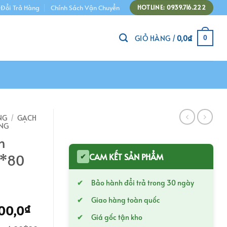
 Đổi Trả Hàng
Chính Sách Vận Chuyển
HOTLINE: 0939.716.222
GIỎ HÀNG /
0,0
₫
0
NG
/
GẠCH
ONG
n
0*80
CAM KẾT SẢN PHẨM
✔
Bảo hành đổi trả trong 30 ngày
Giao hàng toàn quốc
Giá
00,0
₫
Giá gốc tận kho
hiện