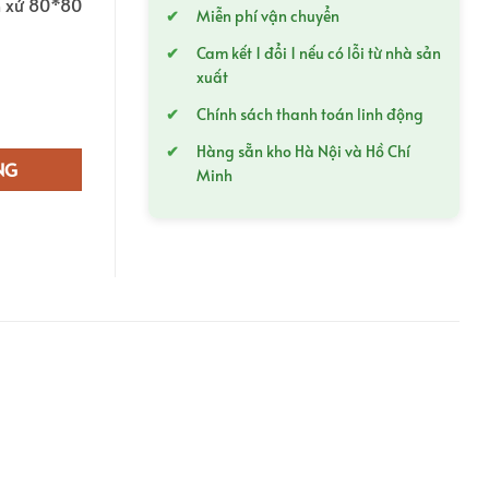
n xứ 80*80
tại
Miễn phí vận chuyển
00,0₫.
là:
Cam kết 1 đổi 1 nếu có lỗi từ nhà sản
270.000,0₫.
xuất
Chính sách thanh toán linh động
 80*80 mã 88181004 số lượng
Hàng sẵn kho Hà Nội và Hồ Chí
NG
Minh