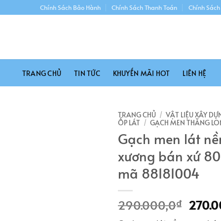
Chính Sách Bảo Hành
Chính Sách Thanh Toán
Chính Sách
TRANG CHỦ
TIN TỨC
KHUYẾN MÃI HOT
LIÊN HỆ
TRANG CHỦ
/
VẬT LIỆU XÂY DỰ
ỐP LÁT
/
GẠCH MEN THĂNG L
Gạch men lát nề
xương bán xứ 8
mã 88181004
Giá
290.000,0
270.0
₫
gốc