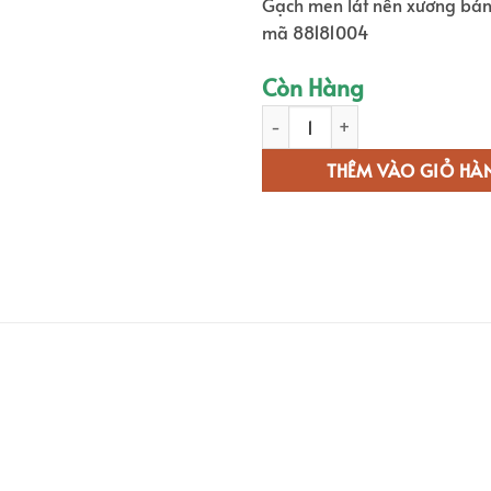
Gạch men lát nền xương bá
là:
mã 88181004
290.0
Còn Hàng
Gạch men lát nền xương bán xứ
THÊM VÀO GIỎ HÀ