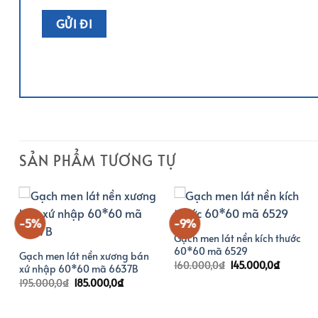
SẢN PHẨM TƯƠNG TỰ
-5%
-9%
Gạch men lát nền kích thước
60*60 mã 6529
Gạch men lát nền xương bán
Giá
Giá
160.000,0
₫
145.000,0
₫
xứ nhập 60*60 mã 6637B
gốc
hiện
Giá
Giá
195.000,0
₫
185.000,0
₫
là:
tại
gốc
hiện
160.000,0₫.
là:
là:
tại
145.000,
195.000,0₫.
là: