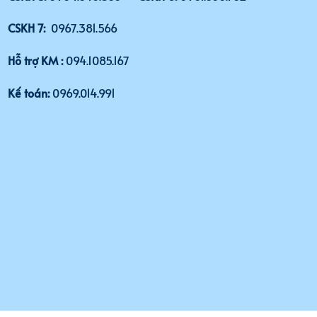
CSKH 7:
0967.381.566
Hỗ trợ KM :
094.1085.167
Kế toán:
0969.014.991