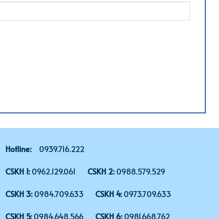
Hotline:
0939.716.222
CSKH 1:
0962.129.061
CSKH 2:
0988.579.529
CSKH 3:
0984.709.633
CSKH 4:
0973.709.633
CSKH 5:
0984.648.566
CSKH 6:
0981.668.762