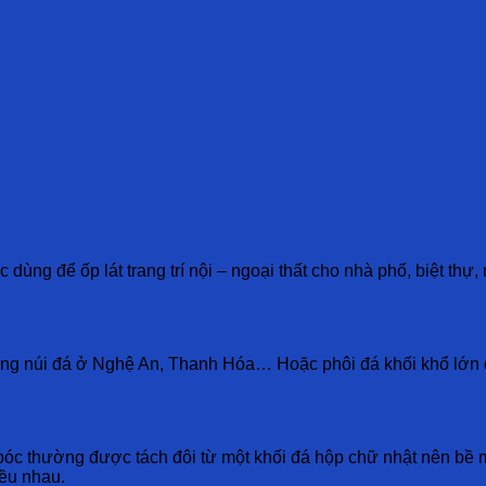
ùng để ốp lát trang trí nội – ngoại thất cho nhà phố, biệt thự, 
ùng núi đá ở Nghệ An, Thanh Hóa… Hoặc phôi đá khối khổ lớn 
 bóc thường được tách đôi từ một khối đá hộp chữ nhật nên bề m
ều nhau.