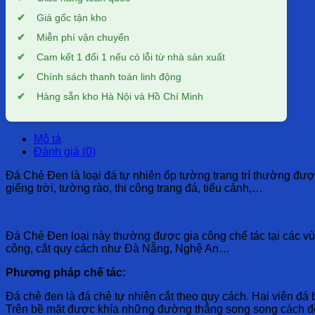
Giá gốc tận kho
Miễn phí vận chuyển
Cam kết 1 đổi 1 nếu có lỗi từ nhà sản xuất
Chính sách thanh toán linh động
Hàng sẵn kho Hà Nội và Hồ Chí Minh
Mô tả
Đánh giá (0)
Đá Chẻ Đen là loại đá tự nhiên ốp tường trang trí thường được d
giếng trời, tường rào, thi công trang đá, tiểu cảnh,…
Đá Chẻ Đen loại này thường được gia công chế tác tại các v
công, cắt quy cách như Đà Nẵng, Nghệ An…
Phương pháp chế tác:
Đá chẻ đen là đá chẻ tự nhiên cắt theo quy cách. Hai viên đá
Trên bề mặt được khía những đường thẳng song song cách đ