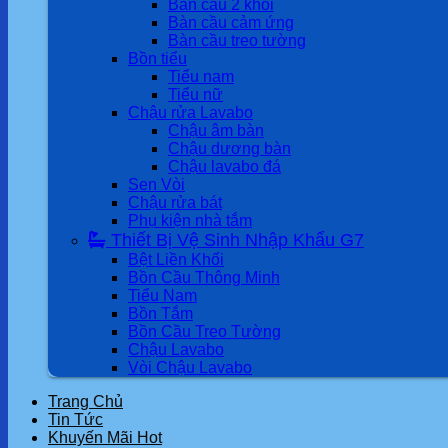
Bàn cầu 2 khối
Bàn cầu cảm ứng
Bàn cầu treo tường
Bồn tiểu
Tiểu nam
Tiểu nữ
Chậu rửa Lavabo
Chậu âm bàn
Chậu dương bàn
Chậu lavabo đá
Sen Vòi
Chậu rửa bát
Phụ kiện nhà tắm
Thiết Bị Vệ Sinh Nhập Khẩu G7
Bệt Liền Khối
Bồn Cầu Thông Minh
Tiểu Nam
Bồn Tắm
Bồn Cầu Treo Tường
Chậu Lavabo
Vòi Chậu Lavabo
Trang Chủ
Tin Tức
Khuyến Mãi Hot