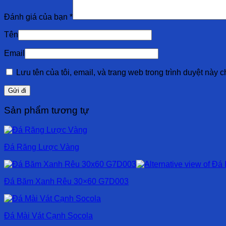
Đánh giá của bạn
*
Tên
Email
Lưu tên của tôi, email, và trang web trong trình duyệt này ch
Sản phẩm tương tự
Đá Răng Lược Vàng
Đá Băm Xanh Rêu 30×60 G7D003
Đá Mài Vát Cạnh Socola