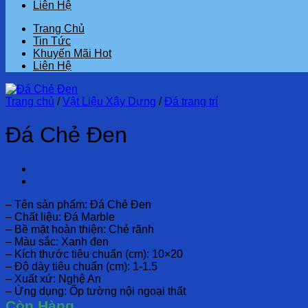
Liên Hệ
Trang Chủ
Tin Tức
Khuyến Mãi Hot
Liên Hệ
Trang chủ
/
Vật Liệu Xây Dựng
/
Đá trang trí
Đá Chẻ Đen
– Tên sản phẩm: Đá Chẻ Đen
– Chất liệu:
Đá Marble
– Bề mặt hoàn thiện:
Chẻ rãnh
– Màu sắc:
Xanh đen
– Kích thước tiêu chuẩn (cm):
10×20
– Độ dày tiêu chuẩn (cm):
1-1.5
– Xuất xứ:
Nghệ An
– Ứng dụng:
Ốp tường nội ngoại thất
Còn Hàng